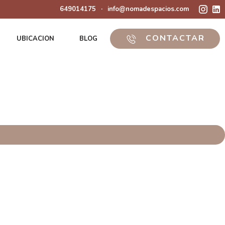
649014175
·
info@nomadespacios.com
CONTACTAR
UBICACION
BLOG