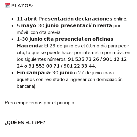
PLAZOS:
11 𝗮𝗯𝗿𝗶𝗹: P𝗿𝗲𝘀𝗲𝗻𝘁𝗮𝗰𝗶ó𝗻 𝗱𝗲𝗰𝗹𝗮𝗿𝗮𝗰𝗶𝗼𝗻𝗲𝘀 online.
5 𝗺𝗮𝘆𝗼-30 𝗷𝘂𝗻𝗶𝗼: 𝗽𝗿𝗲𝘀𝗲𝗻𝘁𝗮𝗰𝗶ó𝗻 𝗿𝗲𝗻𝘁𝗮 por
móvil con cita previa.
1-30 𝗷𝘂𝗻𝗶𝗼 𝗰𝗶𝘁𝗮 𝗽𝗿𝗲𝘀𝗲𝗻𝗰𝗶𝗮𝗹 𝗲𝗻 𝗼𝗳𝗶𝗰𝗶𝗻𝗮𝘀
𝗛𝗮𝗰𝗶𝗲𝗻𝗱𝗮: El 29 de junio es el último día para pedir
cita, lo que se puede hacer por internet o por móvil en
los siguientes números:
91 535 73 26 / 901 12 12
24 o 91 553 00 71 / 901 22 33 44.
𝗙𝗶𝗻 𝗰𝗮𝗺𝗽𝗮ñ𝗮: 30 𝗷𝘂𝗻𝗶𝗼 o 27 de junio (para
aquellos con resultado a ingresar con domiciliación
bancaria).
Pero empecemos por el principio…
¿QUÉ ES EL IRPF?