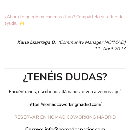
¿Ahora te quedo mucho más claro? Compártelo si te fue de
ayuda.
Karla Lizarraga B.
(Community Manager NO*MAD)
11 Abril 2023
¿TENÉIS DUDAS?
Encuéntranos, escríbenos, llámanos, o ven a vernos aquí:
https://nomadcoworkingmadrid.com/
RESERVAR EN NOMAD COWORKING MADRID
Correo:
info@nomadespacios.com