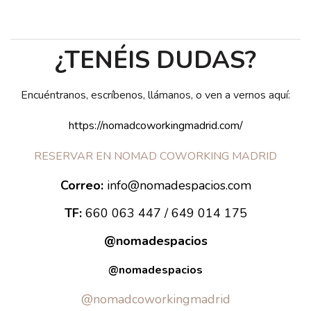
¿TENÉIS DUDAS?
Encuéntranos, escríbenos, llámanos, o ven a vernos aquí:
https://nomadcoworkingmadrid.com/
RESERVAR EN NOMAD COWORKING MADRID
Correo:
info@nomadespacios.com
TF:
660 063 447 / 649 014 175
@nomadespacios
@nomadespacios
@nomadcoworkingmadrid