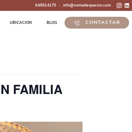
649014175
·
info@nomadespacios.com
CONTACTAR
UBICACION
BLOG
N FAMILIA