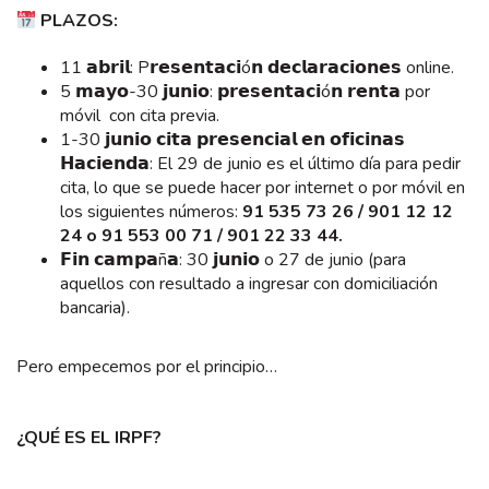
PLAZOS:
11 𝗮𝗯𝗿𝗶𝗹: P𝗿𝗲𝘀𝗲𝗻𝘁𝗮𝗰𝗶ó𝗻 𝗱𝗲𝗰𝗹𝗮𝗿𝗮𝗰𝗶𝗼𝗻𝗲𝘀 online.
5 𝗺𝗮𝘆𝗼-30 𝗷𝘂𝗻𝗶𝗼: 𝗽𝗿𝗲𝘀𝗲𝗻𝘁𝗮𝗰𝗶ó𝗻 𝗿𝗲𝗻𝘁𝗮 por
móvil con cita previa.
1-30 𝗷𝘂𝗻𝗶𝗼 𝗰𝗶𝘁𝗮 𝗽𝗿𝗲𝘀𝗲𝗻𝗰𝗶𝗮𝗹 𝗲𝗻 𝗼𝗳𝗶𝗰𝗶𝗻𝗮𝘀
𝗛𝗮𝗰𝗶𝗲𝗻𝗱𝗮: El 29 de junio es el último día para pedir
cita, lo que se puede hacer por internet o por móvil en
los siguientes números:
91 535 73 26 / 901 12 12
24 o 91 553 00 71 / 901 22 33 44.
𝗙𝗶𝗻 𝗰𝗮𝗺𝗽𝗮ñ𝗮: 30 𝗷𝘂𝗻𝗶𝗼 o 27 de junio (para
aquellos con resultado a ingresar con domiciliación
bancaria).
Pero empecemos por el principio…
¿QUÉ ES EL IRPF?