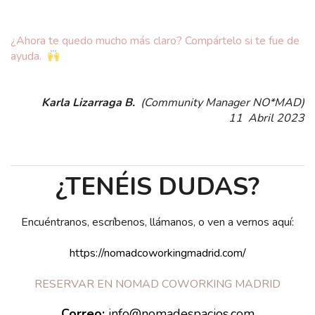
¿Ahora te quedo mucho más claro? Compártelo si te fue de
ayuda.
Karla Lizarraga B.
(Community Manager NO*MAD)
11 Abril 2023
¿TENÉIS DUDAS?
Encuéntranos, escríbenos, llámanos, o ven a vernos aquí:
https://nomadcoworkingmadrid.com/
RESERVAR EN NOMAD COWORKING MADRID
Correo:
info@nomadespacios.com